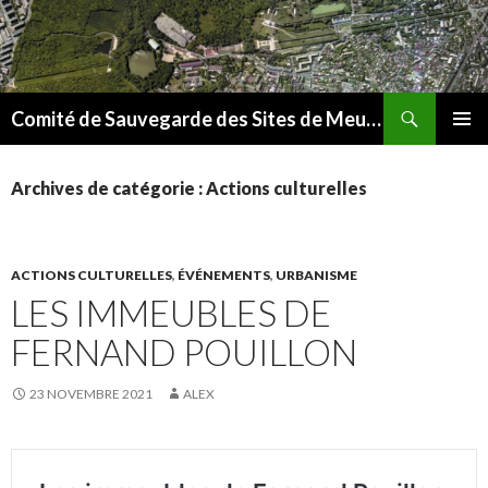
Recherche
Comité de Sauvegarde des Sites de Meudon
ALLER
MENU
AU
PRINCI
CONTENU
Archives de catégorie : Actions culturelles
ACTIONS CULTURELLES
,
ÉVÉNEMENTS
,
URBANISME
LES IMMEUBLES DE
FERNAND POUILLON
23 NOVEMBRE 2021
ALEX