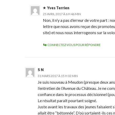
Yves Terrien
25 AVRIL 2017 À 6 H 46 MIN
Non, il n’y a pas d’erreur de votre part : 
lettre que nous avons reçue des promoteu
site) et nous nous interrogeons sur la vol
CONNECTEZ-VOUS POUR RÉPONDRE
S N
31 MARS 2017 À 15 H 02 MIN
Je suis nouveau à Meudon (presque deux ans)
l’entretien de l’Avenue du Château. Je ne co
confiance dans le processus décisionnel (pour
Le résultat paraît pourtant soigné.
Juste avant les travaux des jeunes faisaient s
allait être “bétonnée”. D’où sortaient-ils ce