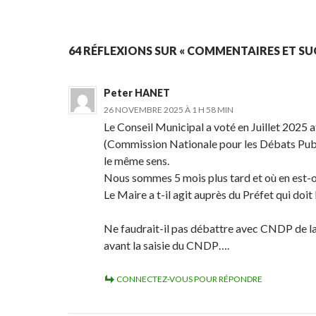
64 RÉFLEXIONS SUR « COMMENTAIRES ET SU
Peter HANET
26 NOVEMBRE 2025 À 1 H 58 MIN
Le Conseil Municipal a voté en Juillet 2025 a
(Commission Nationale pour les Débats Publi
le même sens.
Nous sommes 5 mois plus tard et où en est-
Le Maire a t-il agit auprès du Préfet qui doi
Ne faudrait-il pas débattre avec CNDP de la
avant la saisie du CNDP….
CONNECTEZ-VOUS POUR RÉPONDRE