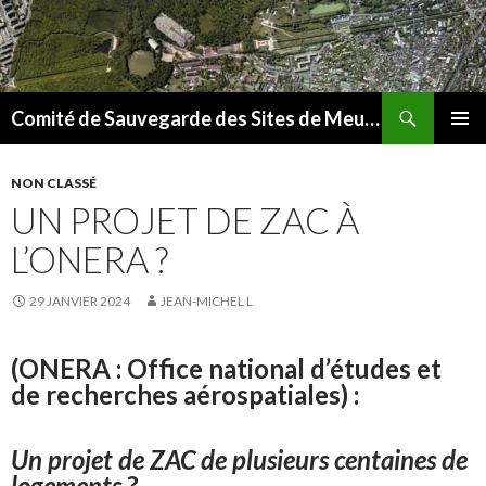
Recherche
Comité de Sauvegarde des Sites de Meudon
ALLER
MENU
AU
PRINCI
CONTENU
NON CLASSÉ
UN PROJET DE ZAC À
L’ONERA ?
29 JANVIER 2024
JEAN-MICHEL L
(ONERA : Office national d’études et
de recherches aérospatiales) :
Un projet de ZAC de plusieurs centaines de
logements
?