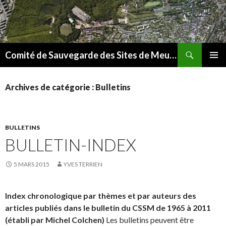
Recherche
Comité de Sauvegarde des Sites de Meudon
ALLER
MENU
AU
PRINCI
CONTENU
Archives de catégorie : Bulletins
BULLETINS
BULLETIN-INDEX
5 MARS 2015
YVES TERRIEN
Index chronologique par thèmes et par auteurs
des
articles publiés dans le bulletin du CSSM de 1965 à 2011
(établi par Michel Colchen)
Les bulletins peuvent être