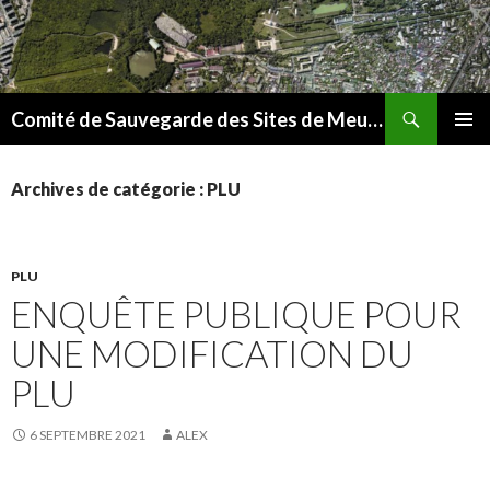
Recherche
Comité de Sauvegarde des Sites de Meudon
ALLER
MENU
AU
PRINCI
CONTENU
Archives de catégorie : PLU
PLU
ENQUÊTE PUBLIQUE POUR
UNE MODIFICATION DU
PLU
6 SEPTEMBRE 2021
ALEX